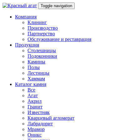
Toggle navigation
Компания
Клининг
Производство
Партнерство
Обслуживание и реставрация
Продукция
Столешницы
Подоконники
Камины
Полы
Лестницы
Хаммам
Каталог камня
Все
Агат
Акрил
Гранит
Известняк
Кварцевый агломерат
Лабрадорит
Мрамор
Оникс