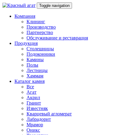
Toggle navigation
Компания
Клининг
Производство
Партнерство
Обслуживание и реставрация
Продукция
Столешницы
Подоконники
Камины
Полы
Лестницы
Хаммам
Каталог камня
Все
Агат
Акрил
Гранит
Известняк
Кварцевый агломерат
Лабрадорит
Мрамор
Оникс