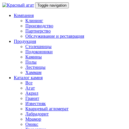
Toggle navigation
Компания
Клининг
Производство
Партнерство
Обслуживание и реставрация
Продукция
Столешницы
Подоконники
Камины
Полы
Лестницы
Хаммам
Каталог камня
Все
Агат
Акрил
Гранит
Известняк
Кварцевый агломерат
Лабрадорит
Мрамор
Оникс