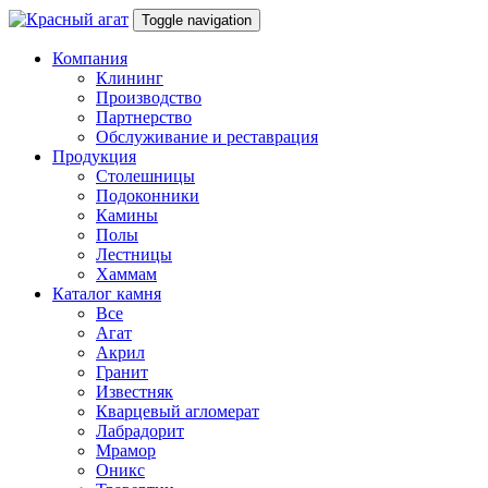
Toggle navigation
Компания
Клининг
Производство
Партнерство
Обслуживание и реставрация
Продукция
Столешницы
Подоконники
Камины
Полы
Лестницы
Хаммам
Каталог камня
Все
Агат
Акрил
Гранит
Известняк
Кварцевый агломерат
Лабрадорит
Мрамор
Оникс