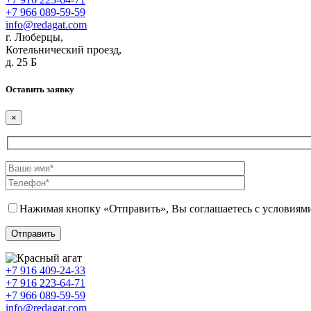
+7 966 089-59-59
info@redagat.com
г. Люберцы,
Котельнический проезд,
д. 25 Б
Оставить заявку
×
Нажимая кнопку «Отправить», Вы соглашаетесь с условия
+7 916 409-24-33
+7 916 223-64-71
+7 966 089-59-59
info@redagat.com